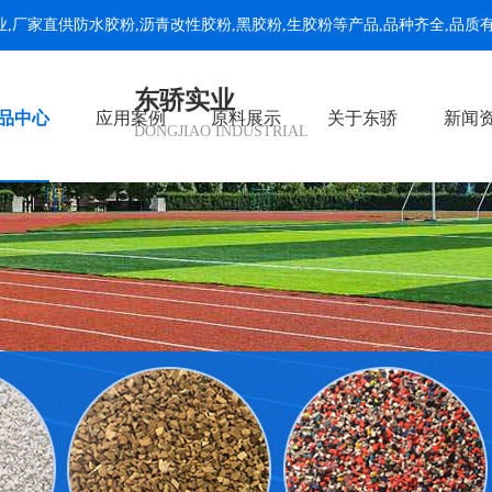
业,厂家直供
防水胶粉
,
沥青改性胶粉
,
黑胶粉
,
生胶粉
等产品,品种齐全,品质
东骄实业
品中心
应用案例
原料展示
关于东骄
新闻
DONGJIAO INDUSTRIAL