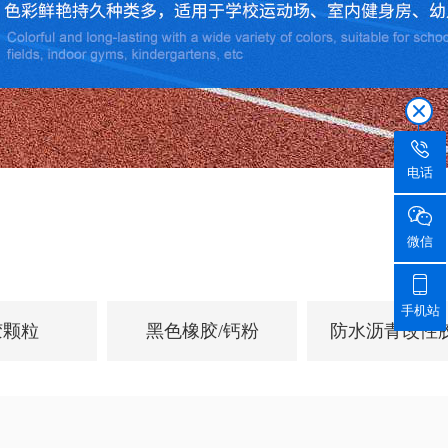
电话

微信

手机站
胶颗粒
黑色橡胶/钙粉
防水沥青改性