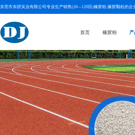
东莞市东骄实业有限公司专业生产销售(20—120目)
橡胶粉
,
橡胶颗粒
的企
首页
橡胶粉
产