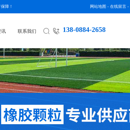
有保障！
网站地图
-
在线留言
-
138-0884-2658


资讯
联系我们