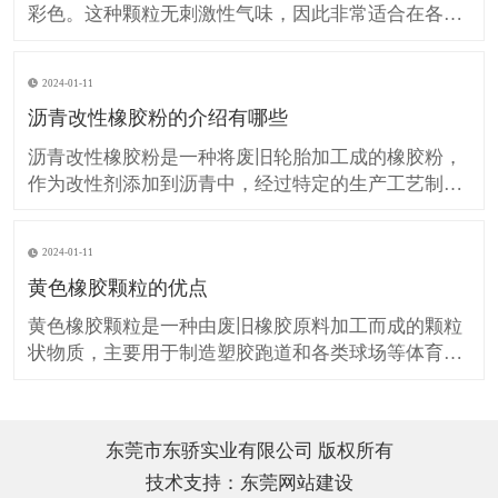
彩色。这种颗粒无刺激性气味，因此非常适合在各种
场所中使用。它们可以被用于操场跑道、公路改性沥
青、橡胶地板以及体育用品等领域。花色橡胶颗粒的
2024-01-11
环保特性意味着它们对环境友好，不会产生有害的排
沥青改性橡胶粉的介绍有哪些
放物或废弃物。同时，由于其无毒的特性，它们也不
会对人体健康造成危
沥青改性橡胶粉是一种将废旧轮胎加工成的橡胶粉，
作为改性剂添加到沥青中，经过特定的生产工艺制备
出的一种新型的路面材料。这种材料能够改善沥青的
高温稳定性、抗疲劳性能和抗水损害性能，从而提高
2024-01-11
路面的耐久性和安全性。 沥青改性橡胶粉的制造方法
黄色橡胶颗粒的优点
有多种，其中一种常用的方法是先将废旧轮胎加工成
粉末，然后作为
黄色橡胶颗粒是一种由废旧橡胶原料加工而成的颗粒
状物质，主要用于制造塑胶跑道和各类球场等体育场
地。与白色橡胶颗粒相比，黄色橡胶颗粒在颜色和外
观上更加鲜艳，可以增加场地的美观性和视觉效果。
此外，黄色橡胶颗粒还具有较高的耐候性和耐紫外线
东莞市东骄实业有限公司 版权所有
性能，可以在户外长时间使用而不易变色或老化。在
技术支持：
东莞网站建设
制造过程中，黄色橡