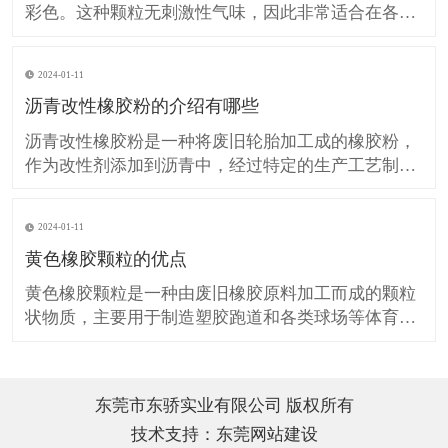
彩色。这种颗粒无刺激性气味，因此非常适合在各种
场所中使用。它们可以被用于操场跑道、公路改性沥
青、橡胶地板以及体育用品等领域。花色橡胶颗粒的
2024-01-11
环保特性意味着它们对环境友好，不会产生有害的排
沥青改性橡胶粉的介绍有哪些
放物或废弃物。同时，由于其无毒的特性，它们也不
会对人体健康造成危
沥青改性橡胶粉是一种将废旧轮胎加工成的橡胶粉，
作为改性剂添加到沥青中，经过特定的生产工艺制备
出的一种新型的路面材料。这种材料能够改善沥青的
高温稳定性、抗疲劳性能和抗水损害性能，从而提高
2024-01-11
路面的耐久性和安全性。 沥青改性橡胶粉的制造方法
黄色橡胶颗粒的优点
有多种，其中一种常用的方法是先将废旧轮胎加工成
粉末，然后作为
黄色橡胶颗粒是一种由废旧橡胶原料加工而成的颗粒
状物质，主要用于制造塑胶跑道和各类球场等体育场
地。与白色橡胶颗粒相比，黄色橡胶颗粒在颜色和外
观上更加鲜艳，可以增加场地的美观性和视觉效果。
此外，黄色橡胶颗粒还具有较高的耐候性和耐紫外线
东莞市东骄实业有限公司 版权所有
性能，可以在户外长时间使用而不易变色或老化。在
技术支持：
东莞网站建设
制造过程中，黄色橡