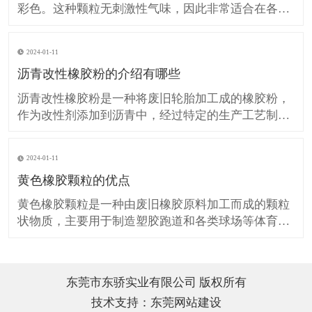
彩色。这种颗粒无刺激性气味，因此非常适合在各种
场所中使用。它们可以被用于操场跑道、公路改性沥
青、橡胶地板以及体育用品等领域。花色橡胶颗粒的
2024-01-11
环保特性意味着它们对环境友好，不会产生有害的排
沥青改性橡胶粉的介绍有哪些
放物或废弃物。同时，由于其无毒的特性，它们也不
会对人体健康造成危
沥青改性橡胶粉是一种将废旧轮胎加工成的橡胶粉，
作为改性剂添加到沥青中，经过特定的生产工艺制备
出的一种新型的路面材料。这种材料能够改善沥青的
高温稳定性、抗疲劳性能和抗水损害性能，从而提高
2024-01-11
路面的耐久性和安全性。 沥青改性橡胶粉的制造方法
黄色橡胶颗粒的优点
有多种，其中一种常用的方法是先将废旧轮胎加工成
粉末，然后作为
黄色橡胶颗粒是一种由废旧橡胶原料加工而成的颗粒
状物质，主要用于制造塑胶跑道和各类球场等体育场
地。与白色橡胶颗粒相比，黄色橡胶颗粒在颜色和外
观上更加鲜艳，可以增加场地的美观性和视觉效果。
此外，黄色橡胶颗粒还具有较高的耐候性和耐紫外线
东莞市东骄实业有限公司 版权所有
性能，可以在户外长时间使用而不易变色或老化。在
技术支持：
东莞网站建设
制造过程中，黄色橡